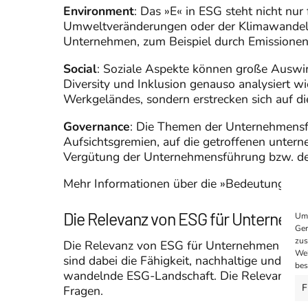
Environment
: Das »E« in ESG steht nicht nur 
Umweltveränderungen oder der Klimawandel 
Unternehmen, zum Beispiel durch Emissionen,
Social
: Soziale Aspekte können große Auswi
Diversity und Inklusion genauso analysiert w
Werkgeländes, sondern erstrecken sich auf di
Governance
: Die Themen der Unternehmensf
Aufsichtsgremien, auf die getroffenen unte
Vergütung der Unternehmensführung bzw. der
Mehr Informationen über die »Bedeutung vo
Die Relevanz von ESG für Unterneh
Um 
Ger
zus
Die Relevanz von ESG für Unternehmen ist e
Web
sind dabei die Fähigkeit, nachhaltige und lan
bes
wandelnde ESG-Landschaft. Die Relevant von 
F
Fragen.