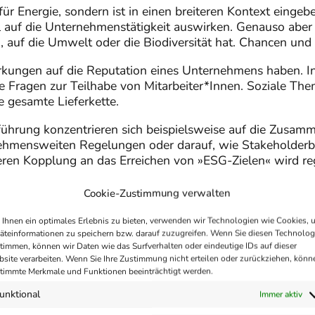
für Energie, sondern ist in einen breiteren Kontext eingebe
auf die Unternehmenstätigkeit auswirken. Genauso aber
 auf die Umwelt oder die Biodiversität hat. Chancen und
rkungen auf die Reputation eines Unternehmens haben.
ie Fragen zur Teilhabe von Mitarbeiter*Innen. Soziale Th
e gesamte Lieferkette.
ührung konzentrieren sich beispielsweise auf die Zusa
rnehmensweiten Regelungen oder darauf, wie Stakeholde
en Kopplung an das Erreichen von »ESG-Zielen« wird re
n ESG«
finden Sie hier
.
Cookie-Zustimmung verwalten
men
Ihnen ein optimales Erlebnis zu bieten, verwenden wir Technologien wie Cookies, 
äteinformationen zu speichern bzw. darauf zuzugreifen. Wenn Sie diesen Technolog
timmen, können wir Daten wie das Surfverhalten oder eindeutige IDs auf dieser
ng mit den Chancen und Risiken verbunden, die sich aus
site verarbeiten. Wenn Sie Ihre Zustimmung nicht erteilen oder zurückziehen, könn
gfristige Wertschöpfung sicherzustellen, beispielsweise du
timmte Merkmale und Funktionen beeinträchtigt werden.
ESG erstreckt sich dabei in alle Unternehmensbereiche 
unktional
Immer aktiv