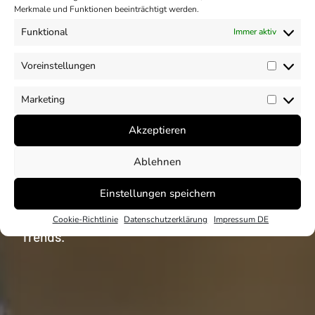
Merkmale und Funktionen beeinträchtigt werden.
Funktional
Immer aktiv
Einblicke
Voreinstellungen
Vorein
Unser CSR und ESG
Marketing
Market
Akzeptieren
Blog
Ablehnen
Unser Blog mit Beiträgen rund um die Themen
Einstellungen speichern
CSR und ESG. Analysen und Einblicke zu
nationalen und internationalen CSR und ESG
Cookie-Richtlinie
Datenschutzerklärung
Impressum DE
Trends.