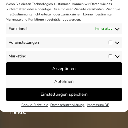
Wenn Sie diesen Technologien zustimmen, können wir Daten wie das
Surfverhalten oder eindeutige IDs auf dieser Website verarbeiten. Wenn Sie
Ihre Zustimmung nicht erteilen oder zurückziehen, können bestimmte
Merkmale und Funktionen beeinträchtigt werden.
Funktional
Immer aktiv
Einblicke
Voreinstellungen
Vorein
Unser CSR und ESG
Marketing
Market
Akzeptieren
Blog
Ablehnen
Unser Blog mit Beiträgen rund um die Themen
Einstellungen speichern
CSR und ESG. Analysen und Einblicke zu
nationalen und internationalen CSR und ESG
Cookie-Richtlinie
Datenschutzerklärung
Impressum DE
Trends.