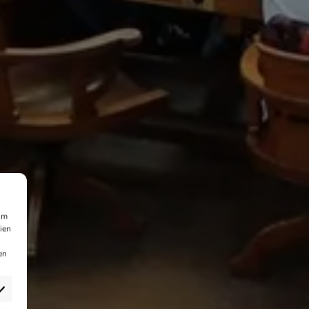
um
ien
en