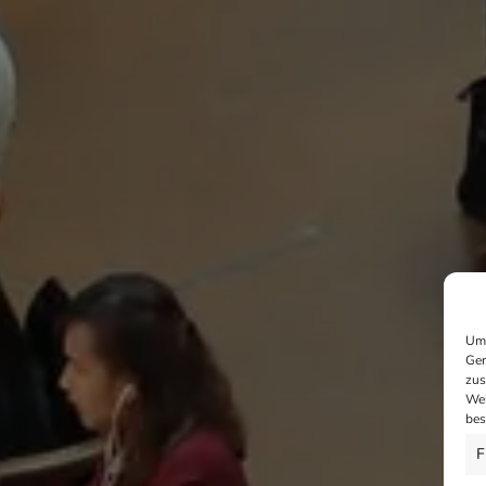
Um 
Ger
zus
Web
bes
F