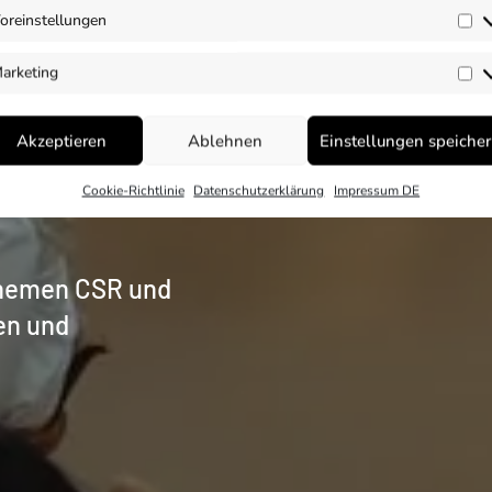
oreinstellungen
Vo
arketing
Ma
 ESG
Akzeptieren
Ablehnen
Einstellungen speiche
Cookie-Richtlinie
Datenschutzerklärung
Impressum DE
Themen CSR und
en und