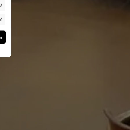
reinstellungen
rketing
rn