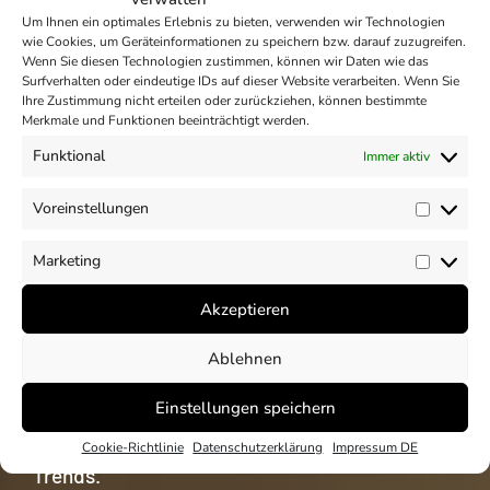
Um Ihnen ein optimales Erlebnis zu bieten, verwenden wir Technologien
wie Cookies, um Geräteinformationen zu speichern bzw. darauf zuzugreifen.
Wenn Sie diesen Technologien zustimmen, können wir Daten wie das
Surfverhalten oder eindeutige IDs auf dieser Website verarbeiten. Wenn Sie
Ihre Zustimmung nicht erteilen oder zurückziehen, können bestimmte
Merkmale und Funktionen beeinträchtigt werden.
Funktional
Immer aktiv
Einblicke
Voreinstellungen
Vorein
Unser CSR und ESG
Marketing
Market
Akzeptieren
Blog
Ablehnen
Unser Blog mit Beiträgen rund um die Themen
Einstellungen speichern
CSR und ESG. Analysen und Einblicke zu
nationalen und internationalen CSR und ESG
Cookie-Richtlinie
Datenschutzerklärung
Impressum DE
Trends.