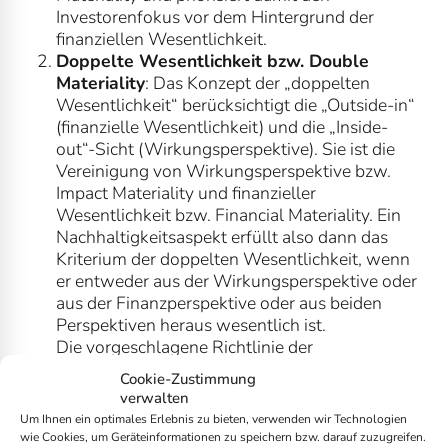
Investorenfokus vor dem Hintergrund der
finanziellen Wesentlichkeit.
Doppelte Wesentlichkeit bzw. Double
Materiality
: Das Konzept der „doppelten
Wesentlichkeit“ berücksichtigt die „Outside-in“
(finanzielle Wesentlichkeit) und die „Inside-
out“-Sicht (Wirkungsperspektive). Sie ist die
Vereinigung von Wirkungsperspektive bzw.
Impact Materiality und finanzieller
Wesentlichkeit bzw. Financial Materiality. Ein
Nachhaltigkeitsaspekt erfüllt also dann das
Kriterium der doppelten Wesentlichkeit, wenn
er entweder aus der Wirkungsperspektive oder
aus der Finanzperspektive oder aus beiden
Perspektiven heraus wesentlich ist.
Die vorgeschlagene Richtlinie der
Europäischen Union zur
Cookie-Zustimmung
Nachhaltigkeitsberichterstattung (CSRD)
verwalten
berücksichtigt das Konzept der doppelten
Um Ihnen ein optimales Erlebnis zu bieten, verwenden wir Technologien
Wesentlichkeit“ als Kernelement der
wie Cookies, um Geräteinformationen zu speichern bzw. darauf zuzugreifen.