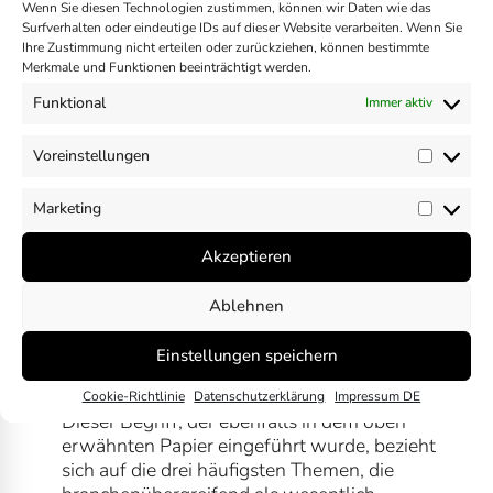
Nachhaltigkeitsberichterstattung nach dem
Wenn Sie diesen Technologien zustimmen, können wir Daten wie das
Surfverhalten oder eindeutige IDs auf dieser Website verarbeiten. Wenn Sie
ESRS (mehr dazu hier).
Ihre Zustimmung nicht erteilen oder zurückziehen, können bestimmte
Dynamische Wesentlichkeit bzw. Dynamic
Merkmale und Funktionen beeinträchtigt werden.
Materiality
: Dieser Terminus wurde
Funktional
Immer aktiv
gemeinsam mit dem Begriff “Core Materiality”
von Truevalue (jetzt ein Teil von Fact Set),
einem Anbieter von ESG-Daten, in einem im
Voreinstellungen
Vorein
Januar 2020 veröffentlichten
Forschungspapier eingeführt. Truevalue
Marketing
Market
zufolge wird das Konzept der Wesentlichkeit
immer wandelbarer und fließender – oder
Akzeptieren
anders ausgedrückt dynamischer. Der Begriff
wurde auch in einem Weißbuch des WEF, das
Ablehnen
in Zusammenarbeit mit der Boston Consulting
Group im März 2020 veröffentlicht wurde,
Einstellungen speichern
ausgiebig verwendet.
Kern-Wesentlichkeit bzw. Core Materiality
:
Cookie-Richtlinie
Datenschutzerklärung
Impressum DE
Dieser Begriff, der ebenfalls in dem oben
erwähnten Papier eingeführt wurde, bezieht
sich auf die drei häufigsten Themen, die