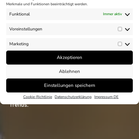
Merkmale und Funktionen beeinträchtigt werden.
Funktional
Immer aktiv
Einblicke
Voreinstellungen
Vorein
Unser CSR und ESG
Marketing
Market
Akzeptieren
Blog
Ablehnen
Unser Blog mit Beiträgen rund um die Themen
Einstellungen speichern
CSR und ESG. Analysen und Einblicke zu
nationalen und internationalen CSR und ESG
Cookie-Richtlinie
Datenschutzerklärung
Impressum DE
Trends.